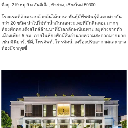
ที่อยู่: 219 หมู่ 9 ต.สันผีเสื้อ, ฟ้าฮ่าม, เชียงใหม่ 50300
โรงแรมที่ล้อมรอบด้วยต้นไม้นานาพันธุ์มีพืชพันธุ์ที่แตกต่างกัน
กว่า 20 ชนิด นำไปใช้ทำน้ำมันหอมระเหยที่มีกลิ่นหอมมากๆ
ห้องพักตกแต้งสไตล์ล้านนาที่มีเอกลักษณ์เฉพาะ อยู่ห่างจากตัว
เมืองเพียง 5 กม. ภายในห้องพักมีสิ่งอำนวยความสะดวกมากมาย
เช่น มินิบาร์, ซีดี, โทรศัพท์, โทรทัศน์, เครื่องปรับอากาศและ บาง
ห้องมีจากุซซี่