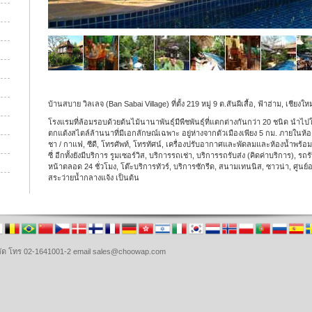
บ้านสบาย วิลเลจ (Ban Sabai Village) ที่ตั้ง 219 หมู่ 9 ต.สันผีเสื้อ, ฟ้าฮ่าม, เชียงใ
โรงแรมที่ล้อมรอบด้วยต้นไม้นานาพันธุ์มีพืชพันธุ์ที่แตกต่างกันกว่า 20 ชนิด นำไ
ตกแต้งสไตล์ล้านนาที่มีเอกลักษณ์เฉพาะ อยู่ห่างจากตัวเมืองเพียง 5 กม. ภายในห้
ชา / กาแฟ, ซีดี, โทรศัพท์, โทรทัศน์, เครื่องปรับอากาศและพัดลมและห้องน้ำพร้
ซี่ อีกทั้งยังมีบริการ รูมเซอร์วิส, บริการรถเช่า, บริการรถรับส่ง (คิดค่าบริการ),
หน้าตลอด 24 ชั่วโมง, โต๊ะบริการทัวร์, บริการซักรีด, สนามเทนนิส, ซาวน่า, ศูน
สระว่ายน้ำกลางแจ้ง เป็นต้น
จำกัด โทร 02-1641001-2 email sales@choowap.com