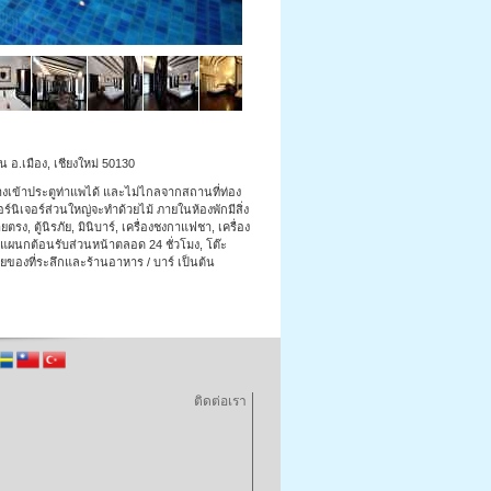
าน อ.เมือง, เชียงใหม่ 50130
างเข้าประตูท่าแพได้ และไม่ไกลจากสถานที่ท่อง
เฟอร์นิเจอร์ส่วนใหญ่จะทำด้วยไม้ ภายในห้องพักมีสิ่ง
รง, ตู้นิรภัย, มินิบาร์, เครื่องชงกาแฟชา, เครื่อง
), แผนกต้อนรับส่วนหน้าตลอด 24 ชั่วโมง, โต๊ะ
นขายของที่ระลึกและร้านอาหาร / บาร์ เป็นต้น
ติดต่อเรา