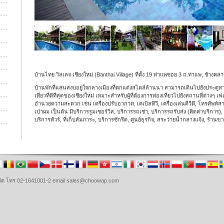
บ้านไทย วิลเลจ เชียงใหม่ (Banthai Village) ที่ตั้ง 19 ท่าแพซอย 3 ถ.ท่าแพ, ช้างคล
บ้านพักที่แสนสงบอยู่ใจกลางเมืองที่ตกแต่งสไตล์ล้านนา สามารถเดินไปยังประตูท
เที่ยวที่ดีที่สุดของเชียงใหม่ เหมาะสำหรับผู้ที่ต้องการท่องเที่ยวไปยังสถานที่ต่างๆ 
อำนวยความสะดวก เช่น เครื่องปรับอากาศ, เคเบิลทีวี, เครื่องเล่นดีวีดี, โทรศัพท์สายต
เป่าผม เป็นต้น มีบริการรูมเซอร์วิส, บริการรถเช่า, บริการรถรับส่ง (คิดค่าบริการ
บริการทัวร์, ที่เก็บสัมภาระ, บริการซักรีด, ศูนย์ธุรกิจ, สระว่ายน้ำกลางแจ้ง, ร้า
จำกัด โทร 02-1641001-2 email sales@choowap.com