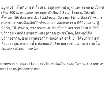
อยู่ตรงข้ามไนท์บาซาร์ โรงแรมอยู่ห่างจากปรตูท่าแพและตลาดวโรรส
เพียง 800 เมตร และห่างจากสถานีเพียง 2.3 กม. โรงแรมมีห้องพัก
ทั้งหมด 198 ห้อง ตกแต่งสไตล์ล้านนา มีความสง่างาม ห้องกว้างขวาง
สะอาด ภายมนห้องพักมีสิ่งอำนวยความสะดวก เช่น มีทีวีจอแบน, ตู้
นิรภัย, โต๊ะทำงาน, ชา / กาแฟและห้องน้ำส่วนตัว ฯลฯ โรงแรมยังมี
บริการ แผนกต้อนรับส่วนหน้า (ตลอด 24 ชั่วโมง), อินเทอร์เน็ต,
บริการซักรีด, บิรการรูมเซอร์วิส (ตลอด 24 ชั่วโมง), โต๊ะบริการทัวร์,
ห้องประชุม, สระว่ายน้ำ, ห้องออกกำลังกายและซาวน่า คงความเป็น
วัฒนธรรมไทยภาคเหนือ
© 2026 สงวนลิขสิทธิ์โดย บริษัทไทยทัวร์อินโฟ จำกัด โทร 02-1641001-2
email sales@choowap.com