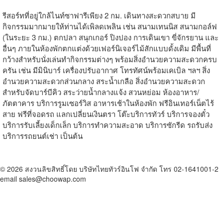
รีสอร์ทที่อยู่ใกล้ไนท์ซาฟารีเพียง 2 กม. เดินทางสะดวกสบาย มี
กิจกรรมมากมายให้ท่านได้เพิลดเพลิน เช่น สนามเทนนิส สนามกอล์ฟ
(ในระยะ 3 กม.) ตกปลา สนุกเกอร์ ปิงปอง การเดินเขา ขี่จักรยาน และ
อื่นๆ ภายในห้องพักตกแต่งด้วยเฟอร์นิเจอร์ไม้สักแบบดั้งเดิม มีพื้นที่
กว้างสำหรับนั่งเล่นทำกิจกรรมต่างๆ พร้อมสิ่งอำนวยความสะดวกครบ
ครัน เช่น มีมินิบาร์ เครื่องปรับอากาศ โทรทัศน์พร้อมเคเบิล ฯลฯ สิ่ง
อำนวยความสะดวกส่วนกลาง สระน้ำเกลือ สิ่งอำนวยความสะดวก
สำหรับจัดบาร์บีคิว สระว่ายน้ำกลางแจ้ง สวนหย่อม ห้องอาหาร/
ภัตตาคาร บริการรูมเซอร์วิส อาหารเช้าในห้องพัก ฟรีอินเทอร์เน็ตไร้
สาย ฟรีที่จอดรถ แลกเปลี่ยนเงินตรา โต๊ะบริการทัวร์ บริการจองตั๋ว
บริการรับเลี้ยงเด็กเล็ก บริการทำความสะอาด บริการซักรีด รถรับส่ง
บริการรถยนต์เช่า เป็นต้น
© 2026 สงวนลิขสิทธิ์โดย บริษัทไทยทัวร์อินโฟ จำกัด โทร 02-1641001-2
email sales@choowap.com