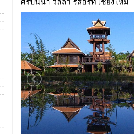
ศิริปันนา วิลล่า รีสอร์ท เชียงใหม่