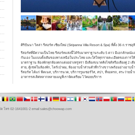
ศิริปันนา วิลล่า รีสอร์ท เชียงใหม่ (Siripanna Villa Resort & Spa) ที่ตั้ง 36 ถ.ราชอุ
รีสอร์ทที่มีความเป็นไทย รีสอร์ทแห่งนี้ได้รับมาตราฐานระดับ 5 ดาว มีเอกลักษณ์แ
กันเอง ในแบบดั้งเดิมของทางเหนือในประไทย และใส่ใจทุกรายละเอียดของการให้บริกา
มาตราฐาน ห้องพักทุกห้องตกแต่งอย่างหรูหรา มีเตียงขนาดคิงไซส์หรือเตียงคู่ 2 เตีย
สาย, ตู้เซฟในห้องพัก, ไดร์เป่าผม, ห้องอาบน้ำส่วนตัวที่กว้างขวางพร้อมอ่างอา
รีสอร์ท ได้แก่ ฟิตเนส, บริการนวด, บริการรูมเซอร์วิส, สปา, ที่จอดรถ, สระว่ายน้ำก
อาหารรสเลิศหลากหลายเมนูที่เราจัดเตรียม ไว้คอยบริการ
จำกัด โทร 02-1641001-2 email sales@choowap.com