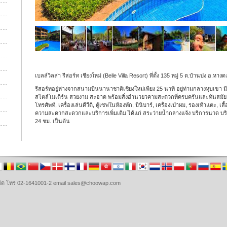
เบลล์วิลล่า รีสอร์ท เชียงใหม่ (Belle Villa Resort) ที่ตั้ง 135 หมู่ 5 ต.บ้านปง อ.หาง
รีสอร์ทอยู่ห่างจากสนามบินนานาชาติเชียงใหม่เพียง 25 นาที อยู่ท่ามกลางหุบเขา 
สไตล์โมเดิร์น สวยงาม สะอาด พร้อมสิ่งอำนวยวคามสะดวกที่ครบครันและทันสมัย เคร
โทรศัพท์, เครื่องเล่นดีวีดี, ตู้เซฟในห้องพัก, มินิบาร์, เครื่องเป่าผม, รองเท้าแตะ, 
ความสะดวกสะดวกและบริการเพิ่มเติม ได้แก่ สระว่ายน้ำกลางแจ้ง บริการนวด บริกา
24 ชม. เป็นต้น
จำกัด โทร 02-1641001-2 email sales@choowap.com