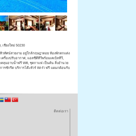
ดง, เชียงใหม่ 50230
มีทิวทัศน์สวยงาม อยู่ใกล้กฤษฎาดอย ห้องพักตกแต่ง
ื่องปรับอากาศ, แอลซีดีทีวีพร้อมเคเบิลทีวี,
เสื้อคลุมอาบน้ำฟรี Wifi, ชุดกาแฟ เป็นต้น สิ่งอำนวย
รซักรีด บริการโต๊ะทัวร์ Wi-Fi ฟรี แผนกต้อนรับ
ติดต่อเรา