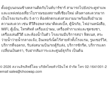
ตั้งอยู่บนถนนช้างคลานติดกับไนท์บาร์ซาร์ สามารถไปยังประตูท่าแพ
และแหล่งท่องเที่ยวโบราณของสถานที่เชียงใหม่ เดินทางสะดวกมาก
เป็นโรงแรมระดับ 5 ดาว ห้องพักตกแต่งสวยงามมาพร้อมสิ่งอำนวย
ความสะดวก เช่น ทีวีสีจอพลาสมาติดเคเบิ้ล, ตู้นิรภัย, ไฟอ่านหนังสือ,
WiFi, ตู้เย็น, โทรศัพท์ เครื่องเป่าผม, เครื่องทำกาแฟและชุดชงชา,
เครื่องเล่นดีวีดี และห้องน้ำในตัว โรงแรมมีบริการสปา ฟิตเนส, สระ
ว่ายน้ำว่ายน้ำกลางแจ้ง, อินเทอร์เน็ตไร้สายทั่วทั้งโรงแรม, รูมเซอร์วิส,
บริการที่จอดรถ, รับส่งสนามบิน/รถตู้รับส่ง, บริการซักรีด, บริการแลก
เปลี่ยนเงินตรา, รับฝากสัมภาระและศูนย์ธุรกิจ เป็นต้น
© 2026 สงวนลิขสิทธิ์โดย บริษัทไทยทัวร์อินโฟ จำกัด โทร 02-1641001-2
email sales@choowap.com